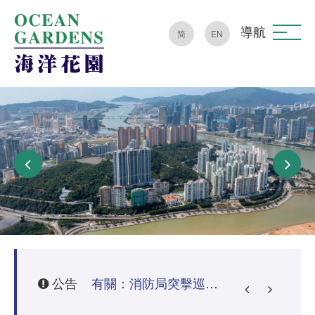
導航
简
EN
公告
芙蓉苑火警事件通告(特別通知)
有關：消防局突擊巡查、要求清理公共區域雜物及罰款之通知
有關：居家防火