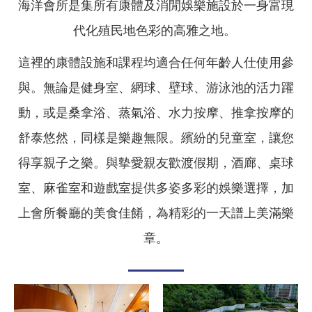
海洋會所是集所有康體及消閒娛樂施設於一身富現
代化殖民地色彩的高雅之地。
這裡的康體設施和課程均適合任何年齡人仕使用參
與。無論是健身室、網球、壁球、游泳池的活力躍
動，或是桑拿浴、蒸氣浴、水力按摩、推拿按摩的
舒泰悠然，同樣是樂趣無限。繽紛的兒童室，讓您
得享親子之樂。與摰愛親友歡渡假期，酒廊、桌球
室、麻雀室和遊戲室提供多姿多彩的娛樂選擇，加
上會所餐廳的美食佳餚，為精彩的一天譜上美滿樂
章。