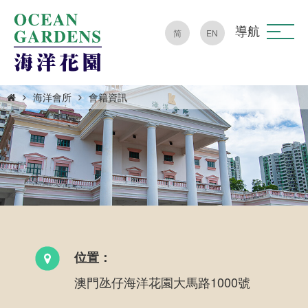
導航
简
EN
海洋會所
會籍資訊
位置：
澳門氹仔海洋花園大馬路1000號