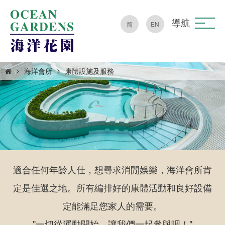
導航
简
EN
海洋會所
康體設施及服務
適合任何年齡人仕，想尋求消閒娛樂，海洋會所肯
定是佳選之地。所有編排好的康體活動和良好設備
定能滿足您家人的需要。
"一切從運動開始，讓我們一起參與吧！"