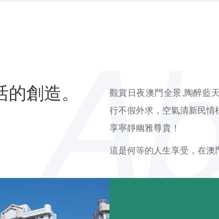
活的創造。
觀賞日夜澳門全景,陶醉藍
行不假外求，空氣清新民情
享寧靜幽雅尊貴！
這是何等的人生享受，在澳