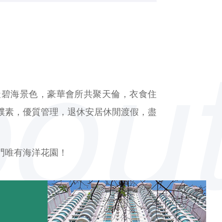
天碧海景色，豪華會所共聚天倫，衣食住
樸素，優質管理，退休安居休閒渡假，盡
門唯有海洋花園！