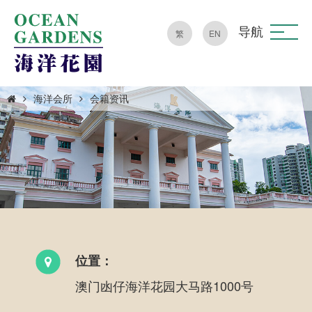
导航
繁
EN
海洋会所
会籍资讯
位置：
澳门凼仔海洋花园大马路1000号